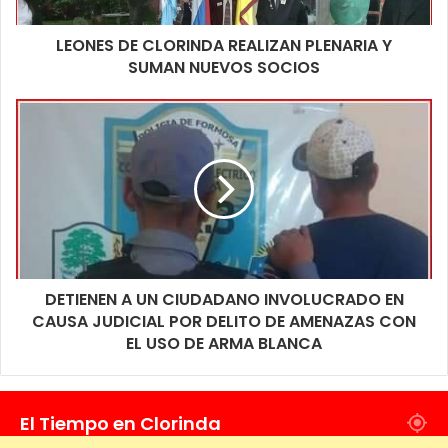
Pick up o utilitarios de cargas $ 36.000
LEONES DE CLORINDA REALIZAN PLENARIA Y
Camion N2 $56.000
SUMAN NUEVOS SOCIOS
Minibús M2 1S1S $49.000
Minibus M2 1S1D $56.000
Remises $20.000
DETIENEN A UN CIUDADANO INVOLUCRADO EN
CAUSA JUDICIAL POR DELITO DE AMENAZAS CON
EL USO DE ARMA BLANCA
El Tiempo en Clorinda