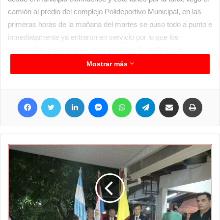
camión al predio del complejo Polideportivo Municipal, en las
primeras horas de la mañana del martes se puso todo a punto e
inmediatamente ya entraron en servicio por lo que los
interesados pueden acercarse a realizar la verificación.
Recordemos que el día viernes y sábado se realizará el evento
Mostrar más
del Pre Cosquín en el Polideportivo por lo que este servicio no
estará disponible en ese lugar, pero para ir manejando horarios,
Facebook
Twitter
LinkedIn
Messenger
WhatsApp
Telegram
Compartir por correo electrónico
Imprim
de lunes a jueves las atenciones son de 07 a 12 y de 14 a 19
hs. mientras que los viernes las atenciones son de 07 a 12 y de
14 a 17 hs.
TODO SUBE
Y si, así como otras cosas sufrieron modificación en los
precios, también este servicio, por eso te dejamos la tabla de
valores actuales que podrían sufrir modificaciones más
adelante.
Autos $20.000
Pick up, utili, combis, up, rural, todo terreno $26.000