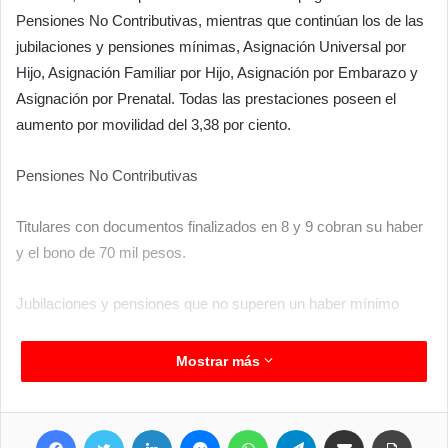
Pensiones No Contributivas, mientras que continúan los de las
jubilaciones y pensiones mínimas, Asignación Universal por
Hijo, Asignación Familiar por Hijo, Asignación por Embarazo y
Asignación por Prenatal. Todas las prestaciones poseen el
aumento por movilidad del 3,38 por ciento.
Pensiones No Contributivas
Titulares con documentos finalizados en 8 y 9 cobran su haber
y el bono de 70 mil pesos.
Jubilaciones y pensiones que no superen un haber mínimo
Titulares con documentos concluidos en 4 cobran su haber y el
Mostrar más
bono de 70 mil pesos.
Facebook
Twitter
LinkedIn
Messenger
WhatsApp
Telegram
Compartir por correo electrónico
Imprimir
Asignación Universal por Hijo y Asignación Familiar por Hijo