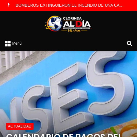
BOMBEROS EXTINGUIERON EL INCENDIO DE UNA CAMIONETA Y DETERMINARON QUE FUE POR UNA FALLA ELÉCTRICA
B
Menú
p
ACTUALIDAD