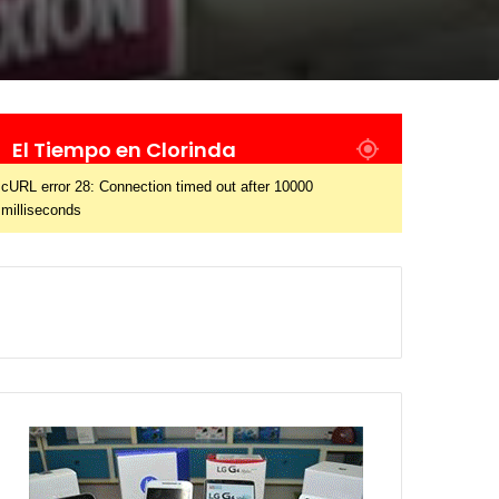
El Tiempo en Clorinda
cURL error 28: Connection timed out after 10000
milliseconds