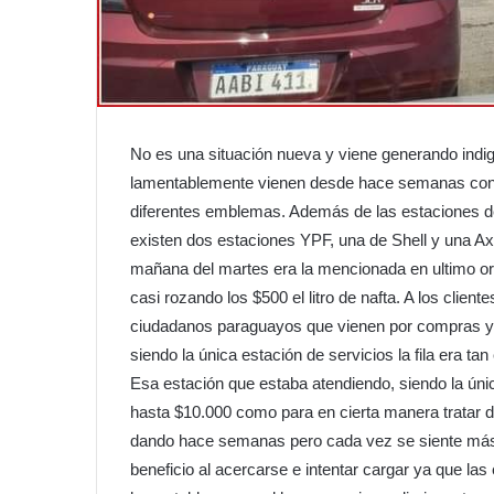
No es una situación nueva y viene generando indig
lamentablemente vienen desde hace semanas con f
diferentes emblemas. Además de las estaciones de
existen dos estaciones YPF, una de Shell y una Axi
mañana del martes era la mencionada en ultimo ord
casi rozando los $500 el litro de nafta. A los clie
ciudadanos paraguayos que vienen por compras y
siendo la única estación de servicios la fila era t
Esa estación que estaba atendiendo, siendo la úni
hasta $10.000 como para en cierta manera tratar 
dando hace semanas pero cada vez se siente más y
beneficio al acercarse e intentar cargar ya que la