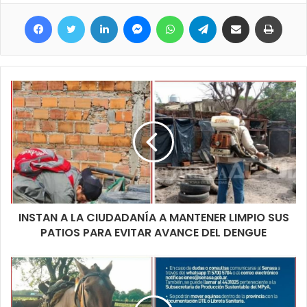
heladeras exhibidoras y depósitos son parte de las acciones del
Facebook
Twitter
LinkedIn
Messenger
WhatsApp
Telegram
Compartir por correo electrónico
Imprim
personal municipal que termino labrando las actuaciones
pertinentes.
INSTAN A LA CIUDADANÍA A MANTENER LIMPIO SUS
PATIOS PARA EVITAR AVANCE DEL DENGUE