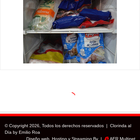
© Copyright
2026, Todos los derechos reservados |
Clorinda al
Día by Emilio Roa
Diseño web, Hosting y Streaming By |
AER Multinet