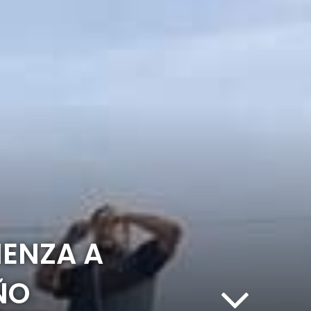
IENZA A
ÑO