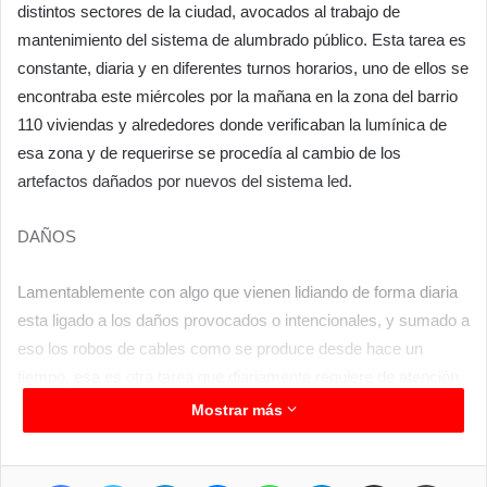
distintos sectores de la ciudad, avocados al trabajo de
mantenimiento del sistema de alumbrado público. Esta tarea es
constante, diaria y en diferentes turnos horarios, uno de ellos se
encontraba este miércoles por la mañana en la zona del barrio
110 viviendas y alrededores donde verificaban la lumínica de
esa zona y de requerirse se procedía al cambio de los
artefactos dañados por nuevos del sistema led.
DAÑOS
Lamentablemente con algo que vienen lidiando de forma diaria
esta ligado a los daños provocados o intencionales, y sumado a
eso los robos de cables como se produce desde hace un
tiempo, esa es otra tarea que diariamente requiere de atención
por parte del equipo de Mantenimiento Eléctrico según
Mostrar más
informaron desde la comuna.
Facebook
Twitter
LinkedIn
Messenger
WhatsApp
Telegram
Compartir por correo electrónico
Imprimir