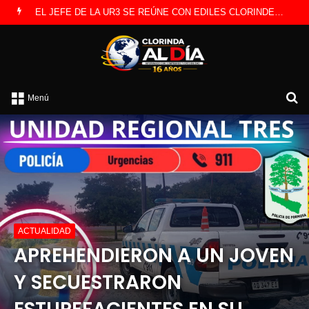
LANZAN INSCRIPCIONES PARA COMPETENCIA DE PESCA EN COSTAS DEL RÍO PARAGUAY
B
Menú
p
ACTUALIDAD
APREHENDIERON A UN JOVEN
Y SECUESTRARON