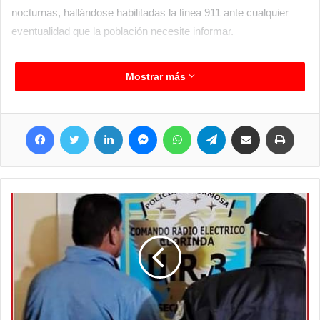
nocturnas, hallándose habilitadas la línea 911 ante cualquier
eventualidad que la población necesite informar.
Mostrar más
Facebook
Twitter
LinkedIn
Messenger
WhatsApp
Telegram
Compartir por correo electrónico
Imprim