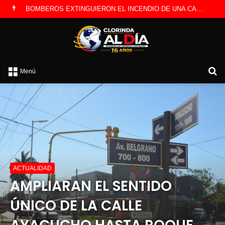
LA POLICÍA INVESTIGA ROBO A CAMBISTA OCURRIDO ESTE JUEVES
B
Menú
p
ACTUALIDAD
AMPLIARAN EL SENTIDO
ÚNICO DE LA CALLE