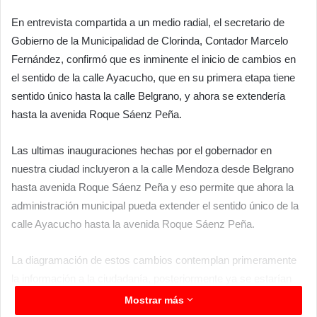
En entrevista compartida a un medio radial, el secretario de
Gobierno de la Municipalidad de Clorinda, Contador Marcelo
Fernández, confirmó que es inminente el inicio de cambios en
el sentido de la calle Ayacucho, que en su primera etapa tiene
sentido único hasta la calle Belgrano, y ahora se extendería
hasta la avenida Roque Sáenz Peña.
Las ultimas inauguraciones hechas por el gobernador en
nuestra ciudad incluyeron a la calle Mendoza desde Belgrano
hasta avenida Roque Sáenz Peña y eso permite que ahora la
administración municipal pueda extender el sentido único de la
calle Ayacucho hasta la avenida Roque Sáenz Peña.
La diagramación de estos cambios contemplan primeramente
la información a la ciudadanía, posteriormente ya se estarían
modificando carteles de señalización con el sentido único e iría
Mostrar más
acompañado de concientización de personal de transito a los