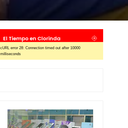
El Tiempo en Clorinda
cURL error 28: Connection timed out after 10000
milliseconds