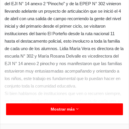
del EJI N° 14 anexo 2 “Pinocho” y de la EPEP N° 302 vinieron
llevando adelante un proyecto de articulación que se inició el 4
de abril con una salida de campo recorriendo la gente del nivel
inicial y del primario desde el primer ciclo, se visitaron
instituciones del barrio El Porteño desde la ruta nacional 11
hasta el destacamento policial, esto involucro a toda la familia
de cada uno de los alumnos. Lidia María Vera es directora de la
escuela N° 302 y María Rosana Delvalle es vicedirectora del
EJI N° 14 anexo 2 pinocho y nos manifestaron que las familias
estuvieron muy entusiasmadas acompañando y orientando a
los niños, este trabajo es fundamental que lo puedan hacer en
conjunto toda la comunidad educativa.
Si bien hablamos de instituciones que ven o recurren siempre,
es importante profundizar sobre la importancia de cada uno, y
posteriormente a la recorrida estuvieron generando maquetas
Mostrar más
de esas instituciones visitadas. El barrio El Porteño cuenta con
tres sectores, el Porteño Sur, El Porteñito y Porteño Norte,
Facebook
Twitter
LinkedIn
Messenger
WhatsApp
Telegram
Compartir por correo electrónico
Imprim