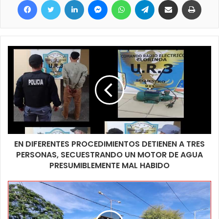
todos involucrados, fue un trabajo novedoso para todos a pesar
de que cada año se implementa ese sistema de trabajo, incluso
en tiempos de pandemia, el barrio El Porteño es muy grande y
cuenta por mencionar algunos lugares característicos con la
delegación policial, el centro de salud, la capilla de la Medalla
Milagrosa, la obra en construcción del nuevo edificio de la
escuela 302 el jardín 14, el playón deportivo, el complejo
fronterizo San Ignacio de Loyola y otras tantas que fueron
tenidas en cuenta.
EN DIFERENTES PROCEDIMIENTOS DETIENEN A TRES
PERSONAS, SECUESTRANDO UN MOTOR DE AGUA
PRESUMIBLEMENTE MAL HABIDO