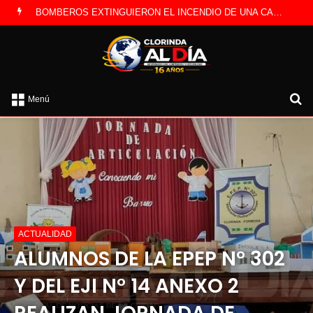
LA POLICÍA INVESTIGA ROBO A CAMBISTA OCURRIDO ESTE JUEVES
B
Menú
po
ACTUALIDAD
ALUMNOS DE LA EPEP N° 302
Y DEL EJI N° 14 ANEXO 2