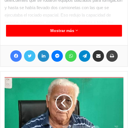
delincuentes que se robaron equipos utilizados para fumigación
y hasta se había llevado dos camionetas con las que se
ejecutaba el rociado espacial. Eso redujo la capacidad de
avance, sin embargo, se trabaja y da cobertura a todos los
lugares esenciales y también los bloqueos y otras tareas
Mostrar más
puntuales, como en este caso con el servicio en el campo
santo.
Facebook
Twitter
LinkedIn
Messenger
WhatsApp
Telegram
Compartir por correo electrónico
Imprim