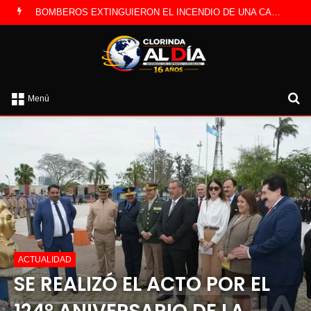
LA POLICÍA INVESTIGA ROBO A CAMBISTA OCURRIDO ESTE JUEVES
B
Menú
po
ACTUALIDAD
SE REALIZÓ EL ACTO POR EL