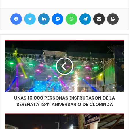
el próximo 22 de octubre se pone en riesgo estos años de
democracia, y pidió a los más grandes, padres, madres,
Facebook
Twitter
LinkedIn
Messenger
WhatsApp
Telegram
Compartir por correo electrónico
Imprim
abuelos y a los docentes a que le expliquen que está en juego,
no es solo quien nos gobernara a nivel nacional y allí menciono
que días atrás en su visita el Gobernador tenía intenciones de
contar una serie de obras que están en carpeta para Clorinda
pero que por allí si las cosas no salen como esperan eso
también está en riesgo.
Para el cierre de este acto quedó la presentación de un cuadro
de danza con el que le terminaron de dar el color y la fiesta a
este encuentro del viernes 29 de septiembre en que se
conmemora el 124° aniversario de la ciudad de Clorinda.
UNAS 10.000 PERSONAS DISFRUTARON DE LA
SERENATA 124° ANIVERSARIO DE CLORINDA