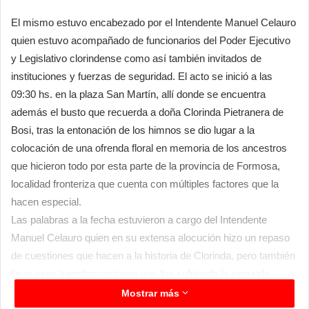
El mismo estuvo encabezado por el Intendente Manuel Celauro
quien estuvo acompañado de funcionarios del Poder Ejecutivo
y Legislativo clorindense como así también invitados de
instituciones y fuerzas de seguridad. El acto se inició a las
09:30 hs. en la plaza San Martín, allí donde se encuentra
además el busto que recuerda a doña Clorinda Pietranera de
Bosi, tras la entonación de los himnos se dio lugar a la
colocación de una ofrenda floral en memoria de los ancestros
que hicieron todo por esta parte de la provincia de Formosa,
localidad fronteriza que cuenta con múltiples factores que la
hacen especial.
Las palabras a la fecha estuvieron a cargo del Intendente
Manuel Celauro quien en su extensa alocución hizo un repaso
de cuestiones que hacen a la historia de Clorinda, pero también
llevo esas transformaciones que fue sufriendo la segunda
ciudad de la provincia para advertir sobre lo que podría pasar si
Mostrar más