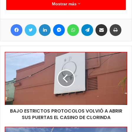
modernización del sistema lumínico lo que trae mayor
Mostrar más
seguridad para vecinos y casuales transeúntes.
Facebook
Twitter
LinkedIn
Messenger
WhatsApp
Telegram
Compartir por correo electrónico
Imprim
BAJO ESTRICTOS PROTOCOLOS VOLVIÓ A ABRIR
SUS PUERTAS EL CASINO DE CLORINDA