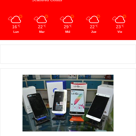
16
22
29
22
23
℃
℃
℃
℃
℃
Lun
Mar
Mié
Jue
Vie