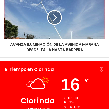
AVANZA ILUMINACIÓN DE LA AVENIDA MARANA
DESDE ITALIA HASTA BARRERA
El Tiempo en Clorinda
16
℃
Clorinda
16º - 13º
53%
4.61 km/h
Scattered Clouds