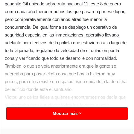
gauchito Gil ubicado sobre ruta nacional 11, este 8 de enero
como cada año fueron muchos los que pasaron por ese lugar,
pero comparativamente con años atrás fue menor la
concurrencia. De igual forma se desplego un operativo de
seguridad especial en las inmediaciones, operativo llevado
adelante por efectivos de la policía que estuvieron a lo largo de
toda la jornada, regulando la velocidad de circulación por la
zona y verificando que todo se desarrolle con normalidad.
También lo que se veía anteriormente era que la gente se
acercaba para pasar el día cosa que hoy lo hicieron muy
pocos, para ellos existe un espacio físico ubicado a la derecha
del edificio donde está el santuario.
Víctor, uno de los fieles a quienes encontramos nos decía que
se acercaba para agradecer todos los favores y pedir
acompañe a él y su equipo de trabajo en un año que parece
Mostrar más
será difícil y decía también que solo se acercaban unos
minutos a acompañar al gauchito en su santuario. En líneas
Facebook
Twitter
LinkedIn
Messenger
WhatsApp
Telegram
Compartir por correo electrónico
Imprim